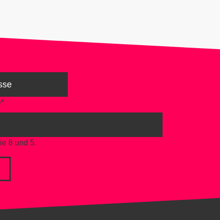
e
*
ie 8 und 5.