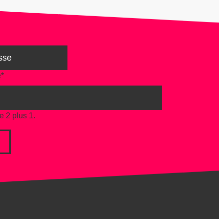
e
*
e 2 plus 1.