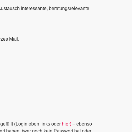
stausch interessante, beratungsrelevante
zes Mail.
efüllt (Login oben links oder
hier)
– ebenso
riert haben. (wer noch kein Passwort hat oder